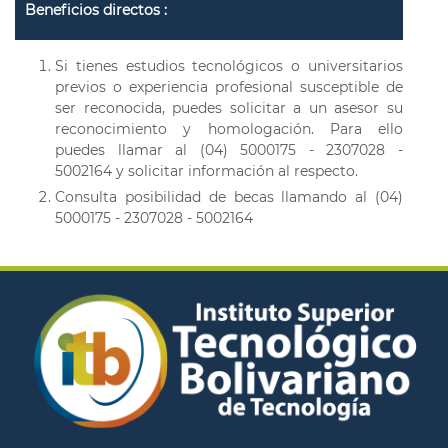
Beneficios directos :
Si tienes estudios tecnológicos o universitarios
previos o experiencia profesional susceptible de
ser reconocida, puedes solicitar a un asesor su
reconocimiento y homologación. Para ello
puedes llamar al (04) 5000175 - 2307028 -
5002164 y solicitar información al respecto.
Consulta posibilidad de becas llamando al (04)
5000175 - 2307028 - 5002164