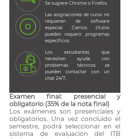
Se sugiere Chrome o Firefox.
Las asignaciones de curso no
requieren de software
especial. Ciertos títulos
pueden requerir programas
específicos.
Los estudiantes que
necesiten ayuda con
problemas técnicos se
pueden contactar con un
chat 24/7.
Examen final: presencial y
obligatorio (35% de la nota final)
Los exámenes son presenciales y
obligatorios. Una vez concluido el
semestre, podrá seleccionar en el
sistema de evaluación del ITB